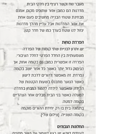
מעבר נוח וקשר רציף בין חלקי הבית.
מדרגות הם כמובן אזור שתופס מקום, אמנם
מבחינת שטחי הבנייה מחשיבים פעם אחת
את אזור המדרגות אבל עדיין מהלך מדרגות
יגזול לנו שטח בערך כמו של חדר קטן.
הפרדת כוחות
יש יתרון לבניית שתי קומות של הפרדה
משמעותית בין החלל הפרטי לחלל הציבורי.
הפרדה זו אפשרית כמובן גם בקומה אחת, אך
הניתוק גדול יותר כאשר כל אזור יושב בקומה
נפרדת. זה מאפשר להורים ללכת לישון
כאשר הנוער מתכנס בשעות הקטנות של
הלילה, ומאפשר לילדה ללמוד למבחן בחדרה
למעלה כאשר בני הבית מבלים אחר הצהריים
בקומה למטה.
בתמונה בית בו רק יחידת ההורים מוקמה
בקומה השנייה. [צילום שלי].
החלונות הגבוהים
לעיתים דווקא יש רצון לשמור על קשר מסויים