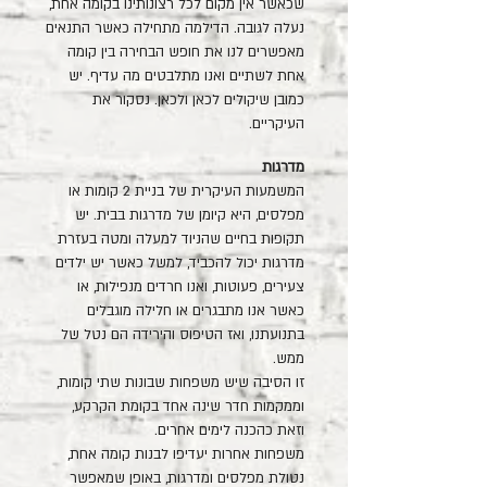
שכאשר אין מקום לכל רצונותינו בקומה אחת,
נעלה לגובה. הדילמה מתחילה כאשר התנאים
מאפשרים לנו את חופש הבחירה בין קומה
אחת לשתיים ואנו מתלבטים מה עדיף. יש
כמובן שיקולים לכאן ולכאן. נסקור את
העיקריים.
מדרגות
המשמעות העיקרית של בניית 2 קומות או
מפלסים, היא קיומן של מדרגות בבית. יש
תקופות בחיים שהניוד למעלה ומטה בעזרת
מדרגות יכול להכביד, למשל כאשר יש ילדים
צעירים, פעוטות, ואנו חרדים מנפילות, או
כאשר אנו מתבגרים או חלילה מוגבלים
בתנועתנו, ואז הטיפוס והירידה הם נטל של
ממש.
זו הסיבה שיש משפחות שבונות שתי קומות,
וממקמות חדר שינה אחד בקומת הקרקע,
וזאת כהכנה לימים אחרים.
משפחות אחרות יעדיפו לבנות קומה אחת,
נטולת מפלסים ומדרגות, באופן שמאפשר