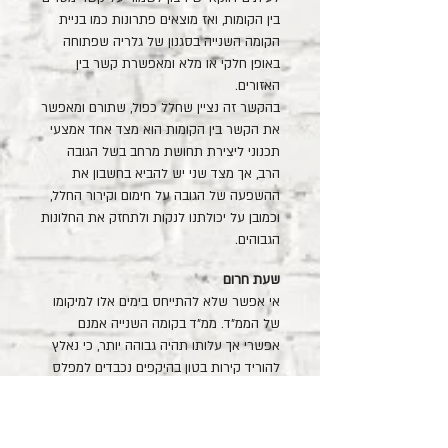
בין הקומות, ואז מוצאים פתרונות כמו בניית
הקומה השנייה בסגנון של גלריה שפתוחה
באופן חלקי או מלא ומאפשרת קשר בין
האזורים.
בהקשר זה נציין שחלל כפול, שתורם ומאפשר
את הקשר בין הקומות הוא מצד אחד אמצעי
תכנוני ליצירת תחושת מרחב בשל הגובה
הרב, אך מצד שני יש להביא בחשבון את
ההשפעה של הגובה על חימום וקירור החלל,
וכמובן על יכולתנו לנקות ולתחזק את החלונות
הגבוהים.
שעת חרום
אי אפשר שלא להתייחס בימים אלו למיקומו
של הממ"ד. ממ"ד בקומה השנייה אמנם
אפשרי אך עלותו תהיה גבוהה יותר, כי נאלץ
להוריד קירות בטון בהיקפים נכבדים למפלס
שמתחתיו. זה החוק. לכן, לרוב ממקמים את
הממ"ד בקומה הראשונה, ואז יש לקחת
בחשבון שבמקרה של אזעקה שמפתיעה